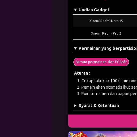
Undian Gadget
Xiaomi Redmi Note 15
Xiaomi Redmi Pad 2
Permainan yang berpartisip
Semua permainan slot PGSoft
Aturan :
Cukup lakukan 100x spin nom
Pemain akan otomatis ikut se
Poin turnamen dan papan peri
Syarat & Ketentuan