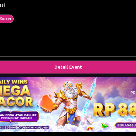
asi
-Soccer
Detail Event