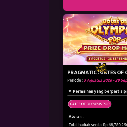
PRAGMATIC : GATES OF
Periode :
3 Agustus 2026 - 28 S
Permainan yang berpartisip
GATES OF OLYMPUS POP
Aturan :
Total hadiah senilai Rp 68,780,25