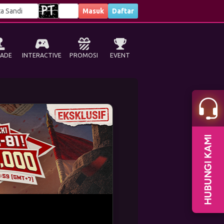
SELAMAT DATANG DI SITUS JUDI ONLINE PINK4D JUDI SLOT ONLINE TERPERCAYA D
Masuk
Daftar
ADE
INTERACTIVE
PROMOSI
EVENT