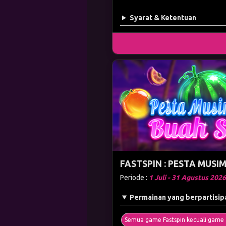
Syarat & Ketentuan
FASTSPIN : PESTA MUSI
Periode :
1 Juli - 31 Agustus 2026
Permainan yang berpartisip
Semua game Fastspin kecuali game