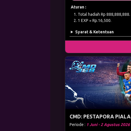
Aturan :
Total hadiah Rp 888,888,888.
1 EXP = Rp.16,500.
Syarat & Ketentuan
CMD: PESTAPORA PIALA
Periode :
1 Juni - 2 Agustus 2026