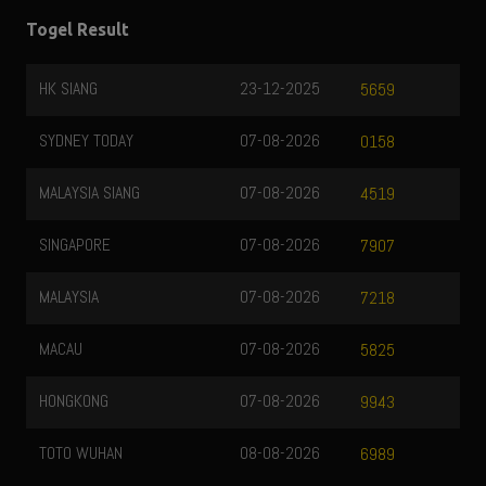
Togel Result
HK SIANG
23-12-2025
5659
SYDNEY TODAY
07-08-2026
0158
MALAYSIA SIANG
07-08-2026
4519
SINGAPORE
07-08-2026
7907
MALAYSIA
07-08-2026
7218
MACAU
07-08-2026
5825
HONGKONG
07-08-2026
9943
TOTO WUHAN
08-08-2026
6989