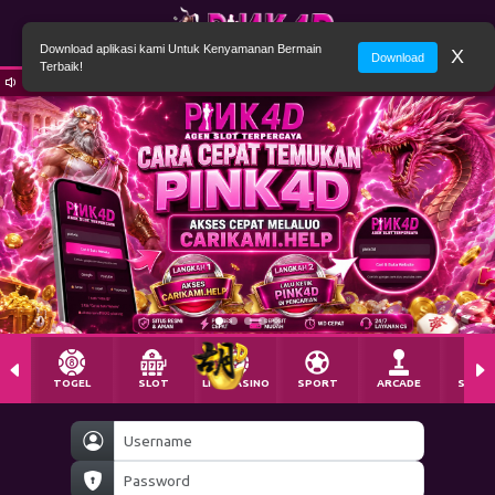
Download aplikasi kami Untuk Kenyamanan Bermain
X
Download
Terbaik!
S JUDI ONLINE PINK4D JUDI SLOT ONLINE TERPERCAYA DAN BANDAR TOGEL ONLINE TERAMAN
X
TOGEL
SLOT
LIVE CASINO
SPORT
ARCADE
SABU