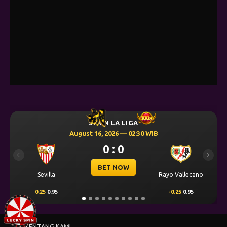
SPAIN LA LIGA
August 16, 2026 — 02:30 WIB
0 : 0
Previous
Next
BET NOW
Sevilla
Rayo Vallecano
0.25
0.95
-0.25
0.95
TENTANG KAMI