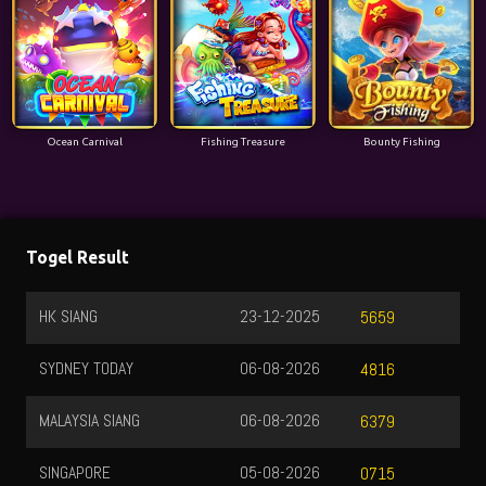
Ocean Carnival
Fishing Treasure
Bounty Fishing
Togel Result
HK SIANG
23-12-2025
5659
SYDNEY TODAY
06-08-2026
4816
MALAYSIA SIANG
06-08-2026
6379
SINGAPORE
05-08-2026
0715