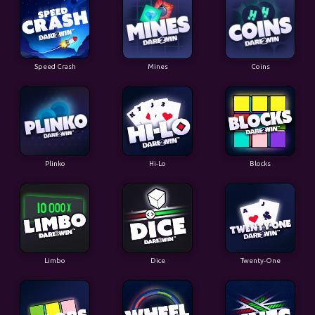
Speed Crash
Mines
Coins
Plinko
Hi-Lo
Blocks
Limbo
Dice
Twenty-One