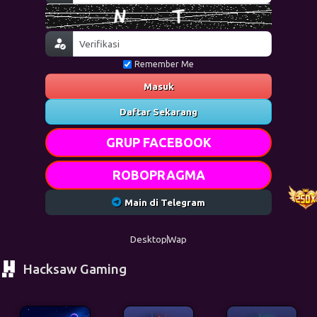
Remember Me
Masuk
Daftar Sekarang
GRUP FACEBOOK
ROBOPRAGMA
Main di Telegram
Desktop
Wap
Hacksaw Gaming