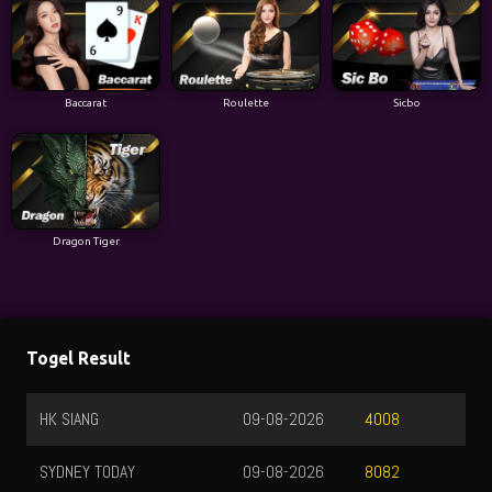
Baccarat
Roulette
Sicbo
Dragon Tiger
Togel Result
HK SIANG
09-08-2026
4008
SYDNEY TODAY
09-08-2026
8082