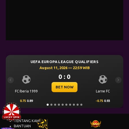
UEFA EUROPA LEAGUE QUALIFIERS
August 11, 2026 — 22:59 WIB
0 : 0
Previous
Next
BET NOW
FC Iberia 1999
Larne FC
B
0.75
0.89
-0.75
0.93
TENTANG KAMI
BANTUAN